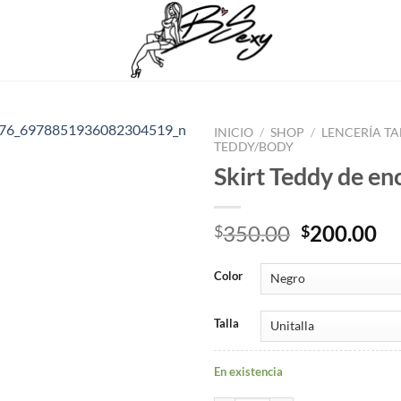
INICIO
/
SHOP
/
LENCERÍA TA
TEDDY/BODY
Skirt Teddy de en
Agregar
a
favoritos
Original
Cu
350.00
200.00
$
$
price
pr
was:
is:
Color
$350.00.
$2
Talla
En existencia