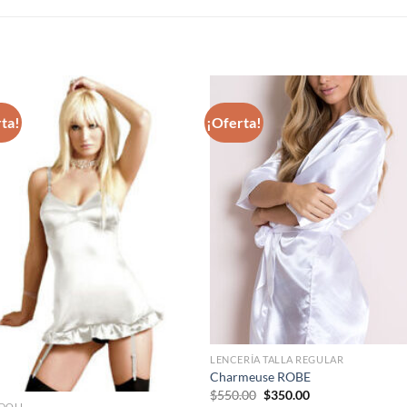
S
ta!
¡Oferta!
Agregar
Agre
a
a
favoritos
favori
LENCERÍA TALLA REGULAR
Charmeuse ROBE
Original
Current
$
550.00
$
350.00
price
price
 DOLL