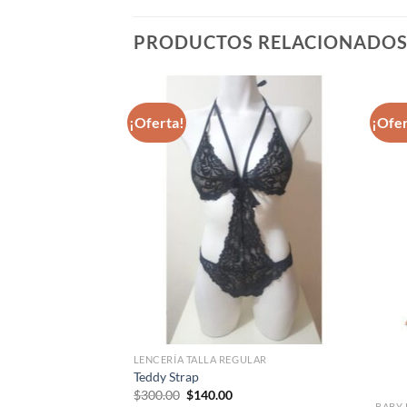
PRODUCTOS RELACIONADO
¡Oferta!
¡Ofer
Agregar
Agregar
a
a
favoritos
favoritos
PORADA
LENCERÍA TALLA REGULAR
yhose
Teddy Strap
Original
Current
$
300.00
$
140.00
price
price
BABY