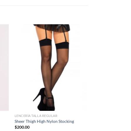
gar
Agregar
a
tos
favoritos
LENCERÍA TALLA REGULAR
Sheer Thigh High Nylon Stocking
$
200.00