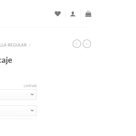
LLA REGULAR
/
caje
rrent
ice
LIMPIAR
00.00.