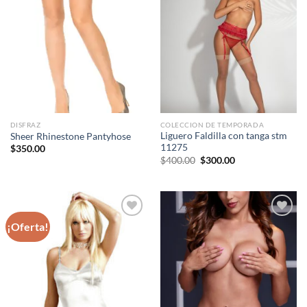
favoritos
favoritos
DISFRAZ
COLECCION DE TEMPORADA
Liguero Faldilla con tanga stm
Sheer Rhinestone Pantyhose
11275
$
350.00
Original
Current
$
400.00
$
300.00
price
price
was:
is:
$400.00.
$300.00.
¡Oferta!
Agregar
Agregar
a
a
favoritos
favoritos