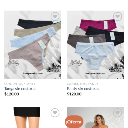
Agregar
Agregar
a
a
favoritos
favoritos
CONJUNTOS / PANTY
CONJUNTOS / PANTY
Tanga sin costuras
Panty sin costuras
$
120.00
$
120.00
¡Oferta!
Agregar
Agregar
a
a