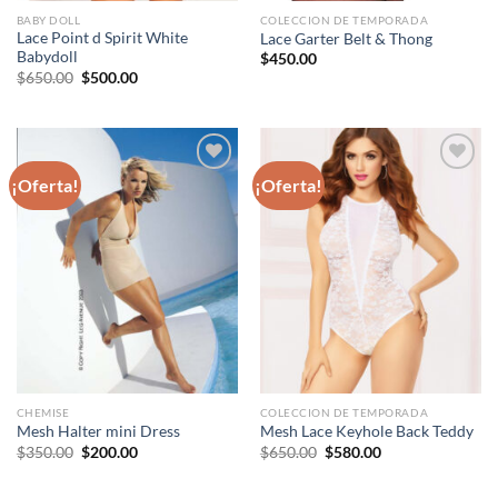
BABY DOLL
COLECCION DE TEMPORADA
Lace Point d Spirit White
Lace Garter Belt & Thong
Babydoll
$
450.00
Original
Current
$
650.00
$
500.00
price
price
was:
is:
$650.00.
$500.00.
¡Oferta!
¡Oferta!
Agregar
Agregar
a
a
favoritos
favoritos
CHEMISE
COLECCION DE TEMPORADA
Mesh Halter mini Dress
Mesh Lace Keyhole Back Teddy
Original
Current
Original
Current
$
350.00
$
200.00
$
650.00
$
580.00
price
price
price
price
was:
is:
was:
is:
$350.00.
$200.00.
$650.00.
$580.00.