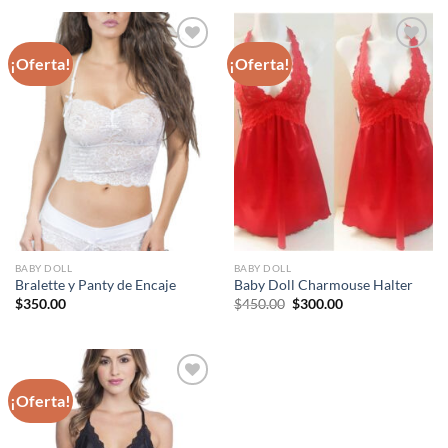
$550.00.
$450.00.
¡Oferta!
¡Oferta!
Agregar
Agregar
a
a
favoritos
favoritos
BABY DOLL
BABY DOLL
Bralette y Panty de Encaje
Baby Doll Charmouse Halter
Original
Current
$
350.00
$
450.00
$
300.00
price
price
was:
is:
$450.00.
$300.00.
¡Oferta!
Agregar
a
favoritos