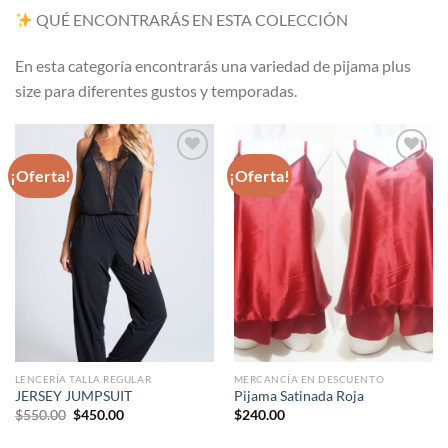
QUÉ ENCONTRARÁS EN ESTA COLECCIÓN
En esta categoría encontrarás una variedad de pijama plus
size para diferentes gustos y temporadas.
¡Oferta!
¡Oferta!
Agregar
Agregar
a
a
favoritos
favoritos
LENCERÍA TALLA REGULAR
MERCANCÍA EN DESCUENTO
JERSEY JUMPSUIT
Pijama Satinada Roja
Original
Current
$
550.00
$
450.00
$
240.00
price
price
was:
is: