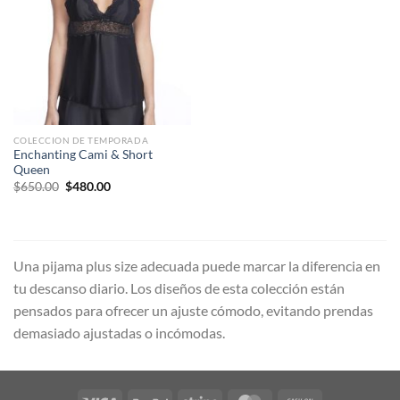
COLECCION DE TEMPORADA
Enchanting Cami & Short
Queen
Original
Current
$
650.00
$
480.00
price
price
was:
is:
$650.00.
$480.00.
Una pijama plus size adecuada puede marcar la diferencia en
tu descanso diario. Los diseños de esta colección están
pensados para ofrecer un ajuste cómodo, evitando prendas
demasiado ajustadas o incómodas.