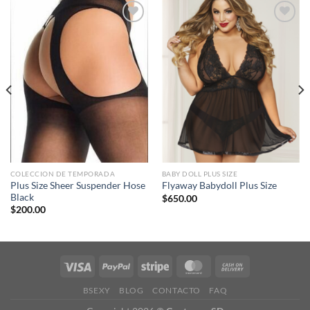
Agregar
Agregar
a
a
favoritos
favoritos
COLECCION DE TEMPORADA
BABY DOLL PLUS SIZE
Plus Size Sheer Suspender Hose
Flyaway Babydoll Plus Size
Black
$
650.00
$
200.00
BSEXY
BLOG
CONTACTO
FAQ