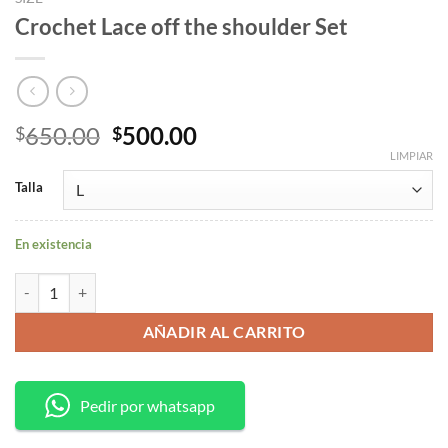
Crochet Lace off the shoulder Set
Original
Current
650.00
500.00
$
$
price
price
LIMPIAR
was:
is:
Talla
$650.00.
$500.00.
En existencia
Crochet Lace off the shoulder Set cantidad
AÑADIR AL CARRITO
Pedir por whatsapp