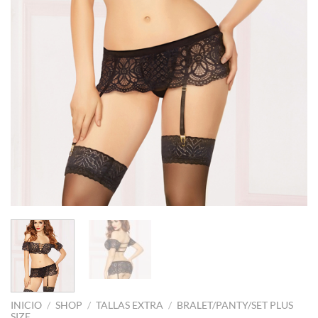
INICIO
/
SHOP
/
TALLAS EXTRA
/
BRALET/PANTY/SET PLUS
SIZE