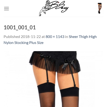
Skip
to
content
1001_001_01
Published
2018-11-22
at
800 × 1143
in
Sheer Thigh High
Nylon Stocking Plus Size