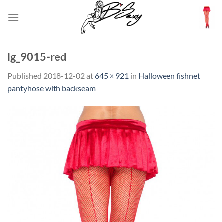
Skip
to
content
lg_9015-red
Published
2018-12-02
at
645 × 921
in
Halloween fishnet
pantyhose with backseam