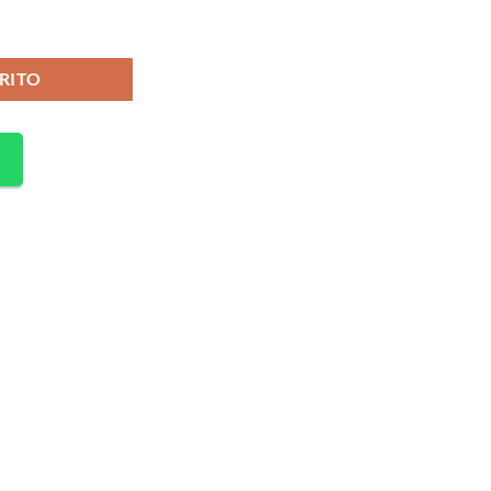
 | Escote profundo y diseño halter cantidad
RITO