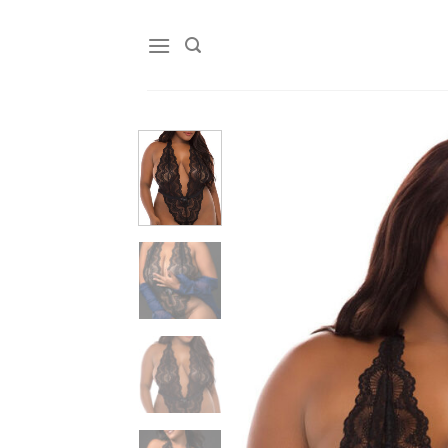
Skip
to
content