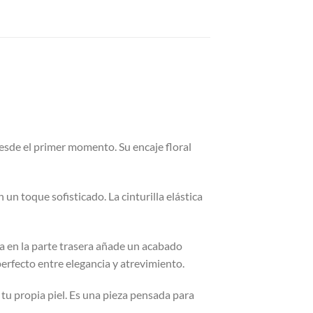
desde el primer momento. Su encaje floral
 un toque sofisticado. La cinturilla elástica
nga en la parte trasera añade un acabado
erfecto entre elegancia y atrevimiento.
 tu propia piel. Es una pieza pensada para