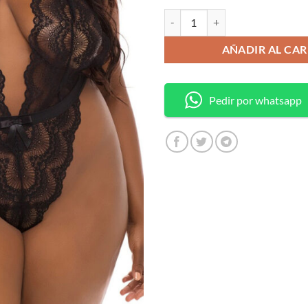
Alessa Teddy encaje plus size sexy
AÑADIR AL CAR
Pedir por whatsapp