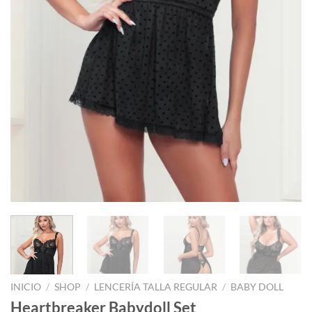
INICIO
/
SHOP
/
LENCERÍA TALLA REGULAR
/
BABY DOLL
Heartbreaker Babydoll Set