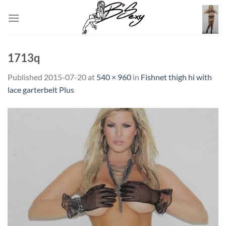
Skip
to
content
1713q
Published
2015-07-20
at
540 × 960
in
Fishnet thigh hi with
lace garterbelt Plus