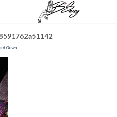
8591762a51142
ard Gown