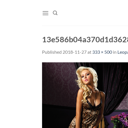
Skip
to
content
13e586b04a370d1d362
Published
2018-11-27
at
333 × 500
in
Leop