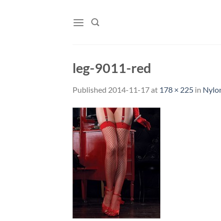
Skip
to
content
leg-9011-red
Published
2014-11-17
at
178 × 225
in
Nylon