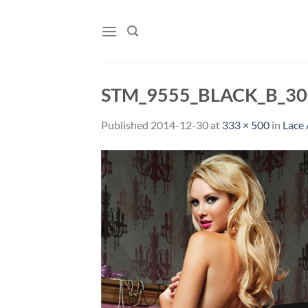
Skip
to
content
STM_9555_BLACK_B_30
Published
2014-12-30
at
333 × 500
in
Lace 